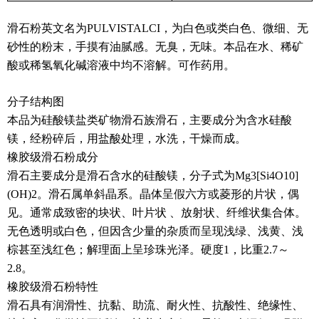
滑石粉英文名为PULVISTALCI，为白色或类白色、微细、无
砂性的粉末，手摸有油腻感。无臭，无味。本品在水、稀矿
酸或稀氢氧化碱溶液中均不溶解。可作药用。
分子结构图
本品为硅酸镁盐类矿物滑石族滑石，主要成分为含水硅酸
镁，经粉碎后，用盐酸处理，水洗，干燥而成。
橡胶级滑石粉成分
滑石主要成分是滑石含水的硅酸镁，分子式为Mg3[Si4O10]
(OH)2。滑石属单斜晶系。晶体呈假六方或菱形的片状，偶
见。通常成致密的块状、叶片状 、放射状、纤维状集合体。
无色透明或白色，但因含少量的杂质而呈现浅绿、浅黄、浅
棕甚至浅红色；解理面上呈珍珠光泽。硬度1，比重2.7～
2.8。
橡胶级滑石粉特性
滑石具有润滑性、抗黏、助流、耐火性、抗酸性、绝缘性、