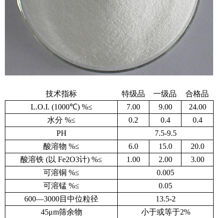
技术指标
特级品
一级品
合格品
L.O.I. (1000℃) %≤
7.00
9.00
24.00
水分 %≤
0.2
0.4
0.4
PH
7.5-9.5
酸溶物 %≤
6.0
15.0
20.0
酸溶铁 (以 Fe2O3计) %≤
1.00
2.00
3.00
可溶铜 %≤
0.005
可溶锰 %≤
0.05
600—3000目中位粒径
13.5-2
45μm筛余物
小于或等于2%