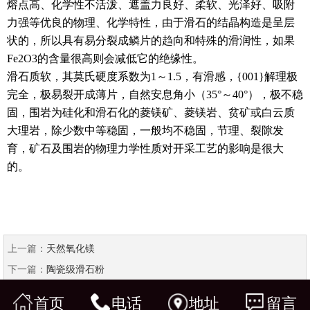
熔点高、化学性不活泼、遮盖力良好、柔软、光泽好、吸附
力强等优良的物理、化学特性，由于滑石的结晶构造是呈层
状的，所以具有易分裂成鳞片的趋向和特殊的滑润性，如果
Fe2O3的含量很高则会减低它的绝缘性。
滑石质软，其莫氏硬度系数为1～1.5，有滑感，{001}解理极
完全，极易裂开成薄片，自然安息角小（35°～40°），极不稳
固，围岩为硅化和滑石化的菱镁矿、菱镁岩、贫矿或白云质
大理岩，除少数中等稳固，一般均不稳固，节理、裂隙发
育，矿石及围岩的物理力学性质对开采工艺的影响是很大
的。
上一篇：
天然氧化镁
下一篇：
陶瓷级滑石粉
首页
电话
地址
留言