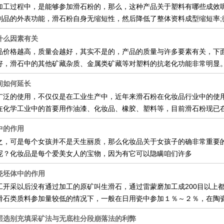
过程中，是能够参加滑石粉的，那么，这种产品关于塑料有哪些成效呢
制品的外表功能，滑石粉自身无缩短性，然后降低了整体资料成型缩短率;
什么因素有关
价格越高，质量会越好，其实不是的，产品的质量与许多要素有关，下
好，滑石中的其他矿藏杂质、金属类矿藏等对塑料的抗老化功能非常明
间如何延长
广泛的使用，不仅仅是在工业生产中，近年来滑石粉在化妆品行业中的使
化学工业中的首要用作油漆、化妆品、橡胶、塑料等，目前滑石粉现已
中的作用
之，可是每个女孩并不是天生丽质，那么化妆品关于女孩子的确非常重要
呢？化妆品是每个爱美女人的宝物，因为有它可以隐瞒咱们许多
瓷坯体中的作用
工开采以后没有通过加工的原矿叫生滑石，通过雷蒙磨加工成200目以上
石类质料参加量较低的情况下，一般在日用瓷中参加１％～２％，在陶
层选别充填采矿法与无底柱分段崩落法的利弊