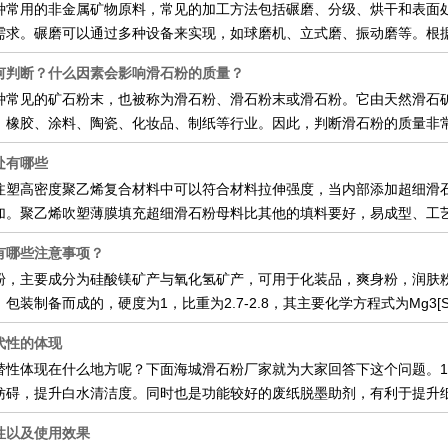
种常用的非金属矿物原料，常见的加工方法包括碾磨、分级、烘干和表面
需求。碾磨可以通过多种设备来实现，如球磨机、立式磨、振动磨等。根
何判断？什么因素会影响滑石粉的质量？
种常见的矿石粉末，也被称为滑石粉、滑石粉末或滑石粉。它由天然滑石
、橡胶、涂料、陶瓷、化妆品、制纸等行业。因此，判断滑石粉的质量非
处有哪些
注塑高密度聚乙烯复合材料中可以符合材料拉伸强度，当内部添加超细滑
加。聚乙烯吹塑薄膜填充超细滑石粉母料比其他的填料要好，易成型、工
有哪些注意事项？
粉，主要成分为硅酸镁矿产与氧化氢矿产，可用于化装品，爽身粉，润肤
装制备而成的，硬度为1，比重为2.7-2.8，其主要化学方程式为Mg3[Si4O
代性的体现
替性体现在什么地方呢？下面海城滑石粉厂家就为大家回答下这个问题。
妨碍，提升白水清洁度。同时也是功能较好的废纸脱墨助剂，有利于提升
性以及使用效果