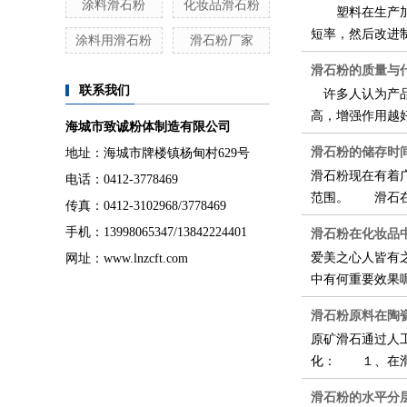
涂料滑石粉
化妆品滑石粉
塑料在生产加工
短率，然后改进
涂料用滑石粉
滑石粉厂家
滑石粉的质量与
联系我们
许多人认为产品
高，增强作用越
海城市致诚粉体制造有限公司
滑石粉的储存时
地址：海城市牌楼镇杨甸村629号
滑石粉现在有着
电话：0412-3778469
范围。 滑石在
传真：0412-3102968/3778469
手机：13998065347/13842224401
滑石粉在化妆品
爱美之心人皆有
网址：www.lnzcft.com
中有何重要效果
滑石粉原料在陶
原矿滑石通过人
化： １、在滑
滑石粉的水平分