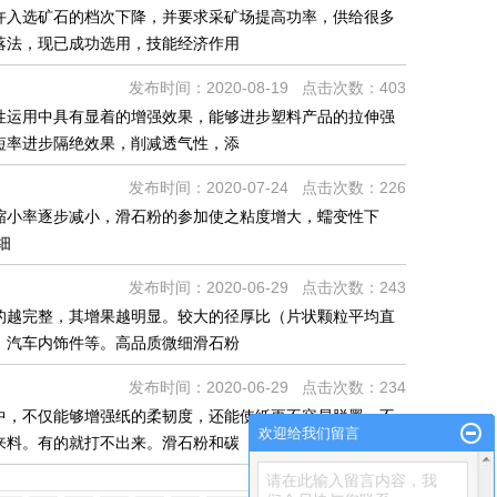
许入选矿石的档次下降，并要求采矿场提高功率，供给很多
落法，现已成功选用，技能经济作用
发布时间：2020-08-19 点击次数：403
性运用中具有显着的增强效果，能够进步塑料产品的拉伸强
短率进步隔绝效果，削减透气性，添
发布时间：2020-07-24 点击次数：226
缩小率逐步减小，滑石粉的参加使之粘度增大，蠕变性下
细
发布时间：2020-06-29 点击次数：243
的越完整，其增果越明显。较大的径厚比（片状颗粒平均直
、汽车内饰件等。高品质微细滑石粉
发布时间：2020-06-29 点击次数：234
中，不仅能够增强纸的柔韧度，还能使纸更不容易脱墨，不
欢迎给我们留言
来料。有的就打不出来。滑石粉和碳
请在此输入留言内容，我