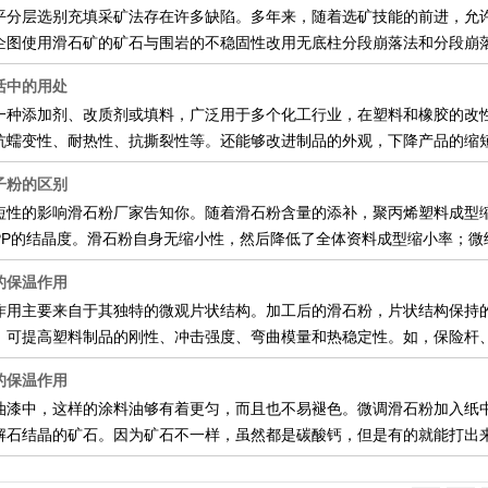
平分层选别充填采矿法存在许多缺陷。多年来，随着选矿技能的前进，允
企图使用滑石矿的矿石与围岩的不稳固性改用无底柱分段崩落法和分段崩
活中的用处
一种添加剂、改质剂或填料，广泛用于多个化工行业，在塑料和橡胶的改
抗蠕变性、耐热性、抗撕裂性等。还能够改进制品的外观，下降产品的缩
子粉的区别
短性的影响滑石粉厂家告知你。随着滑石粉含量的添补，聚丙烯塑料成型
PP的结晶度。滑石粉自身无缩小性，然后降低了全体资料成型缩小率；微
的保温作用
作用主要来自于其独特的微观片状结构。加工后的滑石粉，片状结构保持
）可提高塑料制品的刚性、冲击强度、弯曲模量和热稳定性。如，保险杆
的保温作用
油漆中，这样的涂料油够有着更匀，而且也不易褪色。微调滑石粉加入纸
解石结晶的矿石。因为矿石不一样，虽然都是碳酸钙，但是有的就能打出