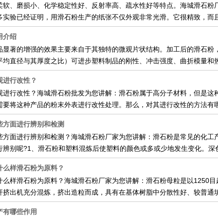
柔软、磨损小、化学稳定性好、反射率高、疏水性好等特点。海城滑石粉
多实验已经证明，用滑石粉生产的纸张不仅外观非常光滑。它很精致，而
用介绍
品显著的增强的效果主要来自于其独特的微观片状结构。加工后的滑石粉
平均直径与其厚度之比）可进步塑料制品的刚性、冲击强度、曲折模量和
观进行改性？
观进行改性？海城滑石粉批发为您讲解：滑石粉属于高分子材料，但是这
需要将这种产品的粉末外表进行改性处理。那么，对其进行改性的方法有哪
些方面进行辨别和检测
些方面进行辨别和检测？海城滑石粉厂家为您讲解：滑石粉是常见的化工
行辨别呢?1、滑石粉和塑料混炼后使塑料的颜色或多或少地发生变化。深
什么样滑石粉为原料？
什么样滑石粉为原料？海城滑石粉厂家为您讲解：滑石粉母粒是以1250
杆挤出机充分混炼，挤出造粒而成，具有在基体树脂中分散性好、较普通
产有哪些作用