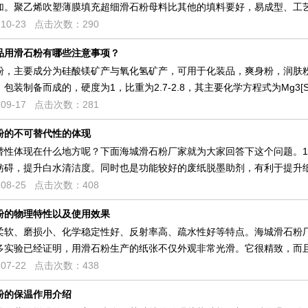
加。聚乙烯吹塑薄膜填充超细滑石粉母料比其他的填料要好，易成型、工
10-23 点击次数：290
品用滑石粉有哪些注意事项？
粉，主要成分为硅酸镁矿产与氧化氢矿产，可用于化装品，爽身粉，润肤
装制备而成的，硬度为1，比重为2.7-2.8，其主要化学方程式为Mg3[Si4O
09-17 点击次数：281
粉的不可替代性的体现
替性体现在什么地方呢？下面海城滑石粉厂家就为大家回答下这个问题。
妨碍，提升白水清洁度。同时也是功能较好的废纸脱墨助剂，有利于提升
08-25 点击次数：408
粉的物理特性以及使用效果
柔软、磨损小、化学稳定性好、反射率高、疏水性好等特点。海城滑石粉
多实验已经证明，用滑石粉生产的纸张不仅外观非常光滑。它很精致，而
07-22 点击次数：438
粉的保温作用介绍