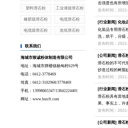
击强度也有所增
塑料滑石粉
工业漆级滑石粉
发布时间：2021-
橡胶级滑石粉
电缆滑石粉
[
行业新闻
]
化妆
化装品专用滑石
电缆级滑石粉
造纸滑石粉
洗，烘干，分级，包
发布时间：2021-
联系我们
[
公司新闻
]
滑石
海城市致诚粉体制造有限公司
滑石粉的不可代
地址：海城市牌楼镇杨甸村629号
抄造过程的树脂
电话：0412-3778469
发布时间：2021-
传真：0412-3102968/3778469
[
行业新闻
]
滑石
手机：13998065347/13842224401
滑石粉具有质地
网址：www.lnzcft.com
果。事实上，许
发布时间：2021-
[
公司新闻
]
滑石