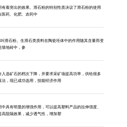
用有着突出的效果。滑石粉的特别性质决议了滑石粉的使用
在医药、化肥、农药中
都叫滑石粉。生滑石类质料在陶瓷坯体中的作用随其含量而变
瓷墙地砖中，参
许入选矿石的档次下降，并要求采矿场提高功率，供给很多
落法，现已成功选用，技能经济作用
用中具有明显的增强作用，可以提高塑料产品的拉伸强度、
提高阻隔效果，减少透气性，增加塑