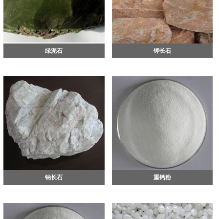
绿泥石
钾长石
钠长石
重钙粉