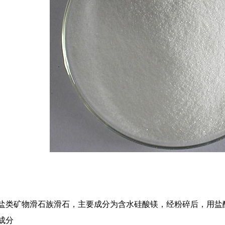
盐类矿物滑石族滑石，主要成分为含水硅酸镁，经粉碎后，用盐
成分