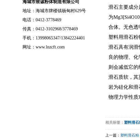
海城市致诚粉体制造有限公司
滑石主要成分
地址：海城市牌楼镇杨甸村629号
为Mg3[Si
电话：0412-3778469
合体。无色透
传真：0412-3102968/3778469
塑料用滑石粉
手机：13998065347/13842224401
滑石具有润滑
网址：www.lnzcft.com
良的物理、化
则会减低它的
滑石质软，其莫
岩为硅化和滑
物理力学性质
相关标签：
塑料滑石
上一篇：
塑料滑石粉