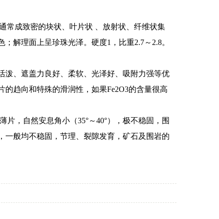
偶见。通常成致密的块状、叶片状 、放射状、纤维状集
解理面上呈珍珠光泽。硬度1，比重2.7～2.8。
活泼、遮盖力良好、柔软、光泽好、吸附力强等优
的趋向和特殊的滑润性，如果Fe2O3的含量很高
薄片，自然安息角小（35°～40°），极不稳固，围
，一般均不稳固，节理、裂隙发育，矿石及围岩的