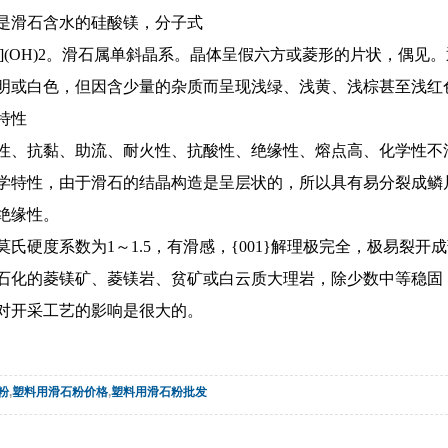
是滑石含水的硅酸镁，分子式
4O10](OH)2。滑石属单斜晶系。晶体呈假六方或菱形的片状，
明或白色，但因含少量的杂质而呈现浅绿、浅黄、浅棕甚至浅红色；
特性
性、抗黏、助流、耐火性、抗酸性、绝缘性、熔点高、化学性不
学特性，由于滑石的结晶构造是呈层状的，所以具有易分裂成鳞片
绝缘性。
氏硬度系数为1～1.5，有滑感，{001}解理极完全，极易裂开成
石化的菱镁矿、菱镁岩、贫矿或白云质大理岩，除少数中等稳固
对开采工艺的影响是很大的。
粉
,
塑料用滑石粉价格
,
塑料用滑石粉批发