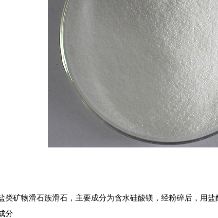
盐类矿物滑石族滑石，主要成分为含水硅酸镁，经粉碎后，用盐
成分