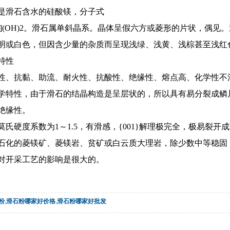
是滑石含水的硅酸镁，分子式
4O10](OH)2。滑石属单斜晶系。晶体呈假六方或菱形的片状，
明或白色，但因含少量的杂质而呈现浅绿、浅黄、浅棕甚至浅红色；
特性
性、抗黏、助流、耐火性、抗酸性、绝缘性、熔点高、化学性不
学特性，由于滑石的结晶构造是呈层状的，所以具有易分裂成鳞片
绝缘性。
氏硬度系数为1～1.5，有滑感，{001}解理极完全，极易裂开成
石化的菱镁矿、菱镁岩、贫矿或白云质大理岩，除少数中等稳固
对开采工艺的影响是很大的。
粉
,
滑石粉哪家好价格
,
滑石粉哪家好批发