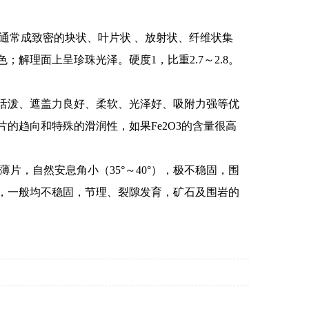
偶见。通常成致密的块状、叶片状 、放射状、纤维状集
解理面上呈珍珠光泽。硬度1，比重2.7～2.8。
活泼、遮盖力良好、柔软、光泽好、吸附力强等优
的趋向和特殊的滑润性，如果Fe2O3的含量很高
薄片，自然安息角小（35°～40°），极不稳固，围
，一般均不稳固，节理、裂隙发育，矿石及围岩的