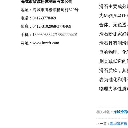
海城市致诚粉体制造有限公司
滑石主要成分
地址：海城市牌楼镇杨甸村629号
为Mg3[Si
电话：0412-3778469
合体。无色透
传真：0412-3102968/3778469
滑石粉哪家好
手机：13998065347/13842224401
滑石具有润滑
网址：www.lnzcft.com
良的物理、化
则会减低它的
滑石质软，其莫
岩为硅化和滑
物理力学性质
相关标签：
海城滑石
上一篇：
海城滑石粉